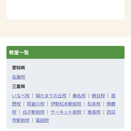
教室一覧
愛知県
佐屋校
三重県
いなべ校
｜
陽だまりの丘校
｜
桑名校
｜
朝日校
｜
菰
野校
｜
阿倉川校
｜
伊勢松本駅前校
｜
松本校
｜
鈴鹿
校
｜
白子駅前校
｜
サーキット前校
｜
東員校
｜
四日
市駅前校
｜
富田校