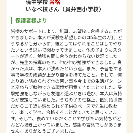
暁中学校
合格
いなべ校さん（員弁西小学校）
保護者様より
皆様のサポートにより、無事、志望校に合格することが
できました。本人が受験を希望したのは5年生の2月。ど
うなるかも分からず、親としてはやれることはしてやり
たいという思いで関わってきました。他の子よりもスタ
ートが遅く、勉強も間に合うかわからない状況でした
が、先生の指導のもと、伸び伸び勉強ができました。良
かった点は、本人が決めたという点。また、予習をする
事で学校の成績が上がり自信を持てたこと。そして、何
より追い詰められず他の習い事や今までの生活パターン
と変わらず勉強できる環境が用意できたことでした。受
験勉強をしながらも友達と遊ぶときは遊び、本人は気持
ちが安定していました。うちの子の性格上、個別指導塾
だからこそ追い詰められず子供のペースで先生に教わ
り、楽しく学べ、合格することができたと思っていま
す。そして、褒めていただくことで学びたい気持ちがど
んどん湧き上がっていました。感謝の言葉でしかありま
せん。ありがとうございました。