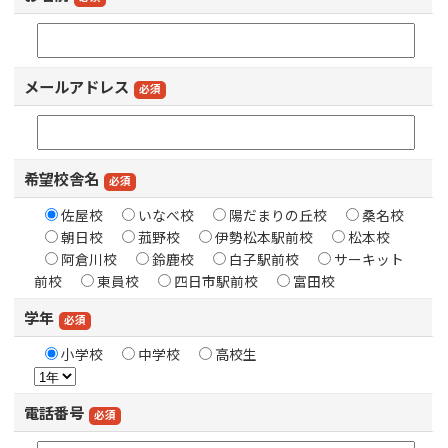
メールアドレス
必須
希望校舎名
必須
佐屋校
いなべ校
陽だまりの丘校
桑名校
朝日校
菰野校
伊勢松本駅前校
松本校
阿倉川校
鈴鹿校
白子駅前校
サーキット
前校
東員校
四日市駅前校
富田校
学年
必須
小学校
中学校
高校生
電話番号
必須