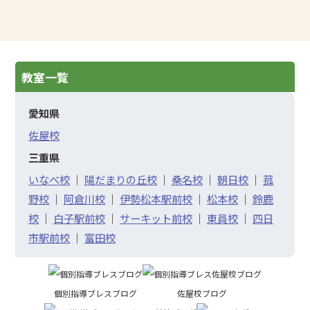
教室一覧
愛知県
佐屋校
三重県
いなべ校
｜
陽だまりの丘校
｜
桑名校
｜
朝日校
｜
菰
野校
｜
阿倉川校
｜
伊勢松本駅前校
｜
松本校
｜
鈴鹿
校
｜
白子駅前校
｜
サーキット前校
｜
東員校
｜
四日
市駅前校
｜
富田校
個別指導ブレスブログ
佐屋校ブログ