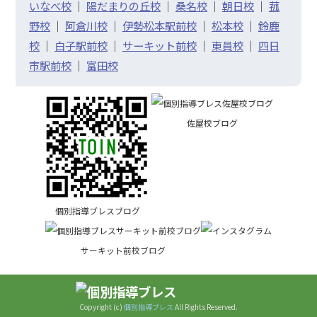
いなべ校
｜
陽だまりの丘校
｜
桑名校
｜
朝日校
｜
菰
野校
｜
阿倉川校
｜
伊勢松本駅前校
｜
松本校
｜
鈴鹿
校
｜
白子駅前校
｜
サーキット前校
｜
東員校
｜
四日
市駅前校
｜
富田校
佐屋校ブログ
個別指導ブレスブログ
サーキット前校ブログ
Copyright (c)
個別指導ブレス
All Rights Reserved.