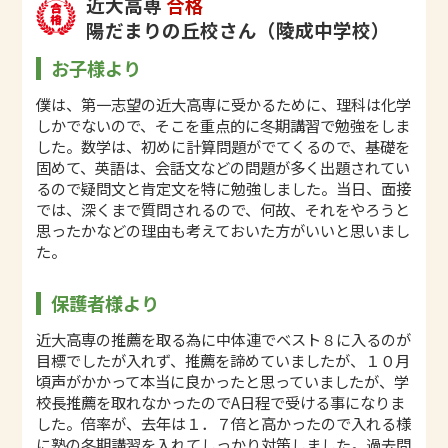
近大高専
合格
陽だまりの丘校さん（陵成中学校）
お子様より
僕は、第一志望の近大高専に受かるために、理科は化学
しかでないので、そこを重点的に冬期講習で勉強をしま
した。数学は、初めに計算問題がでてくるので、基礎を
固めて、英語は、会話文などの問題が多く出題されてい
るので疑問文と肯定文を特に勉強しました。当日、面接
では、深くまで質問されるので、何故、それをやろうと
思ったかなどの理由も考えておいた方がいいと思いまし
た。
保護者様より
近大高専の推薦を取る為に中体連でベスト８に入るのが
目標でしたが入れず、推薦を諦めていましたが、１０月
頃声がかかって本当に良かったと思っていましたが、学
校長推薦を取れなかったのでA日程で受ける事になりま
した。倍率が、去年は１．７倍と高かったので入れる様
に塾の冬期講習を入れてしっかり対策しました。過去問