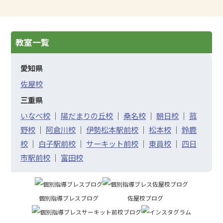
教室一覧
愛知県
佐屋校
三重県
いなべ校
｜
陽だまりの丘校
｜
桑名校
｜
朝日校
｜
菰
野校
｜
阿倉川校
｜
伊勢松本駅前校
｜
松本校
｜
鈴鹿
校
｜
白子駅前校
｜
サーキット前校
｜
東員校
｜
四日
市駅前校
｜
富田校
個別指導ブレスブログ
佐屋校ブログ