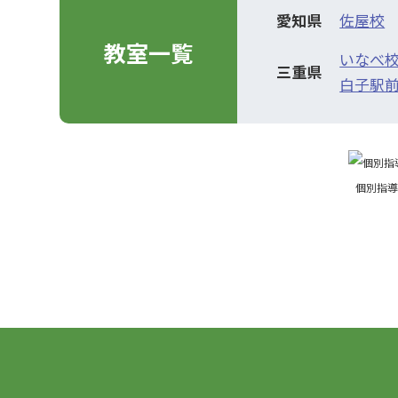
愛知県
佐屋校
教室一覧
いなべ
三重県
白子駅
個別指導