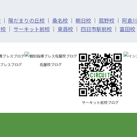
校
｜
陽だまりの丘校
｜
桑名校
｜
朝日校
｜
菰野校
｜
阿倉
前校
｜
サーキット前校
｜
東員校
｜
四日市駅前校
｜
富田校
ブレスブログ
佐屋校ブログ
サーキット前校ブログ