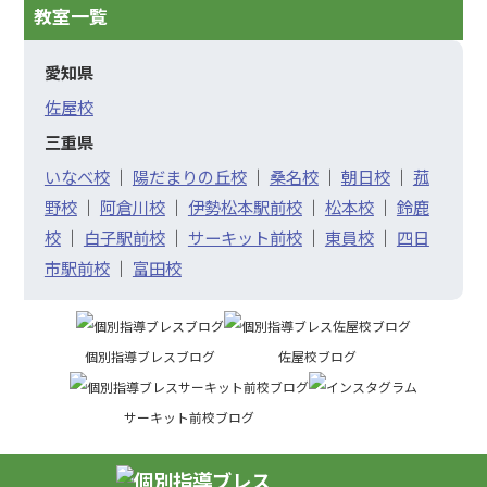
教室一覧
愛知県
佐屋校
三重県
いなべ校
｜
陽だまりの丘校
｜
桑名校
｜
朝日校
｜
菰
野校
｜
阿倉川校
｜
伊勢松本駅前校
｜
松本校
｜
鈴鹿
校
｜
白子駅前校
｜
サーキット前校
｜
東員校
｜
四日
市駅前校
｜
富田校
個別指導ブレスブログ
佐屋校ブログ
サーキット前校ブログ