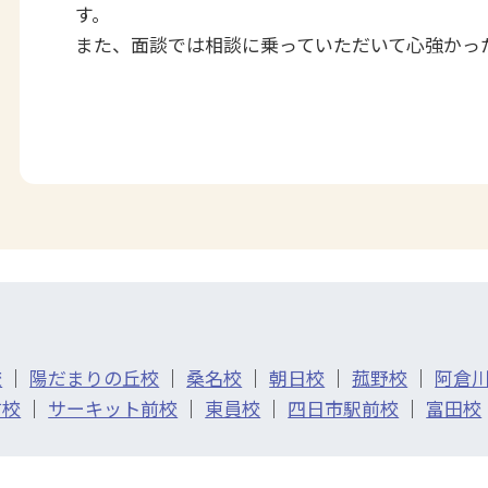
す。
また、面談では相談に乗っていただいて心強かっ
校
｜
陽だまりの丘校
｜
桑名校
｜
朝日校
｜
菰野校
｜
阿倉
前校
｜
サーキット前校
｜
東員校
｜
四日市駅前校
｜
富田校