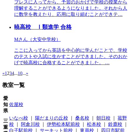
ブレスに入ってから、予習のおかげで学校の授業から
理解することができるようになりました。それから人
に数学を教えたり、応用に取り組むことができテ…
暁高校 Ⅰ類進学
合格
Mさん（大安中学校）
ここに入ってから英語を中心的に学んだことで、学校
のテストや入試に生かすことができました。そのおか
げで暁高校に合格することができました。 …
«
1
2
3
4
...
10
...
»
教室一覧
愛
知
佐屋校
県
いなべ校
｜
陽だまりの丘校
｜
桑名校
｜
朝日校
｜
菰野
三
校
｜
阿倉川校
｜
伊勢松本駅前校
｜
松本校
｜
鈴鹿校
｜
重
白子駅前校
｜
サーキット前校
｜
東員校
｜
四日市駅前