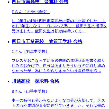
四日市南高校 普通科
合格
Dさん（大池中学校）
1、2年生の頃は四日市南高校は夢のまた夢でした。 し
かし3年生になり、ブレスへ入塾し、飯田先生の指導を
受けました。飯田先生は私が納得いくま…
四日市工業高校 物質工学科
合格
Cさん（羽津中学校）
ブレスがおこなっている過去問の進捗状況を書く取り
組みのおかげで、自分はあまりそういうのに取り組め
なかったが、私にもやらなきゃという責任感を抱…
川越高校 探求科
合格
Bさん（山手中学校）
中一の時何も分からないような自分が入塾して、テス
トの点や成績が着実に伸びていきました。それは塾の