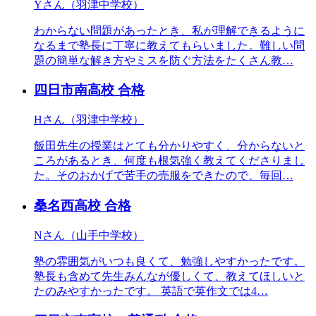
Yさん（羽津中学校）
わからない問題があったとき、私が理解できるように
なるまで塾長に丁寧に教えてもらいました。難しい問
題の簡単な解き方やミスを防ぐ方法をたくさん教…
四日市南高校
合格
Hさん（羽津中学校）
飯田先生の授業はとても分かりやすく、分からないと
ころがあるとき、何度も根気強く教えてくださりまし
た。そのおかげで苦手の売服をできたので、毎回…
桑名西高校
合格
Nさん（山手中学校）
塾の雰囲気がいつも良くて、勉強しやすかったです。
塾長も含めて先生みんなが優しくて、教えてほしいと
たのみやすかったです。 英語で英作文では4…