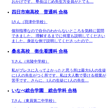
おかげです。 塾長はじめ先生方全員がとても…
四日市南高校 普通科
合格
Iさん（羽津中学校）
個別指導なので自分のわからないところを気軽に質問
できました。 理解するまでに何度も説明してください
ました。身近な例で説明してくださったので…
桑名高校 衛生看護科
合格
Yさん（光陵中学校）
私がブレスに入ってよかったと思う所は最大6人の生徒
に1人の先生がつく所です。私は大人数で受ける授業が
苦手です。さらに、1人の生徒に1人の先生…
いなべ総合学園 総合学科
合格
Tさん（東員第二中学校）