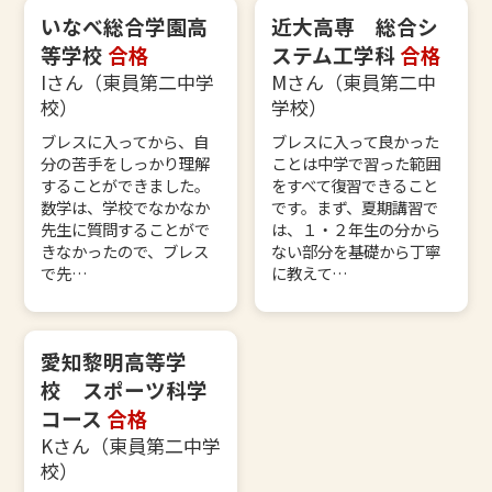
いなべ総合学園高
近大高専 総合シ
等学校
合格
ステム工学科
合格
Iさん（東員第二中学
Mさん（東員第二中
校）
学校）
ブレスに入ってから、自
ブレスに入って良かった
分の苦手をしっかり理解
ことは中学で習った範囲
することができました。
をすべて復習できること
数学は、学校でなかなか
です。まず、夏期講習で
先生に質問することがで
は、１・２年生の分から
きなかったので、ブレス
ない部分を基礎から丁寧
で先…
に教えて…
愛知黎明高等学
校 スポーツ科学
コース
合格
Kさん（東員第二中学
校）