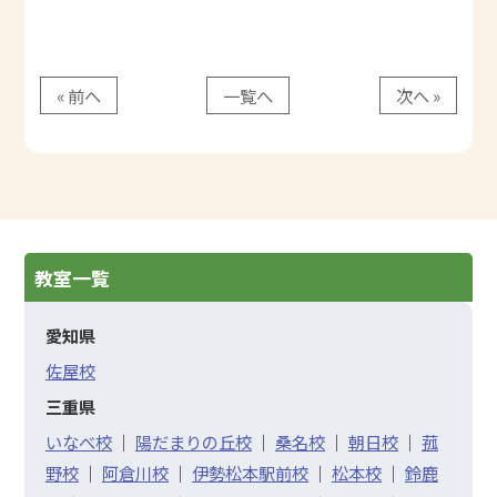
« 前へ
一覧へ
次へ »
教室一覧
愛知県
佐屋校
三重県
いなべ校
｜
陽だまりの丘校
｜
桑名校
｜
朝日校
｜
菰
野校
｜
阿倉川校
｜
伊勢松本駅前校
｜
松本校
｜
鈴鹿