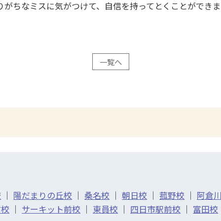
りがちなミスに気がつけて、自信を持ってとくことができ
一覧へ
校
｜
陽だまりの丘校
｜
桑名校
｜
朝日校
｜
菰野校
｜
阿倉
前校
｜
サーキット前校
｜
東員校
｜
四日市駅前校
｜
富田校