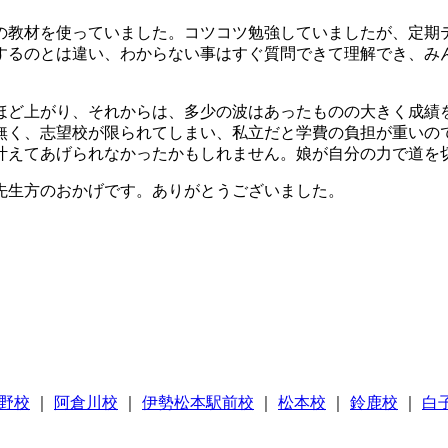
の教材を使っていました。コツコツ勉強していましたが、定期
するのとは違い、わからない事はすぐ質問できて理解でき、み
ほど上がり、それからは、多少の波はあったものの大きく成績
無く、志望校が限られてしまい、私立だと学費の負担が重いの
叶えてあげられなかったかもしれません。娘が自分の力で道を
先生方のおかげです。ありがとうございました。
野校
｜
阿倉川校
｜
伊勢松本駅前校
｜
松本校
｜
鈴鹿校
｜
白