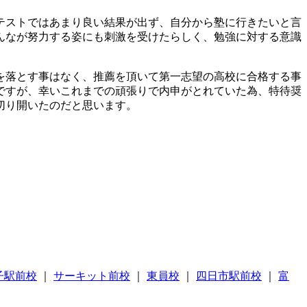
テストではあまり良い結果が出ず、自分から塾に行きたいと言
んなが努力する姿にも刺激を受けたらしく、勉強に対する意識
を落とす事はなく、推薦を頂いて第一志望の高校に合格する事
ですが、幸いこれまでの頑張りで内申がとれていた為、特待奨
切り開いたのだと思います。
子駅前校
｜
サーキット前校
｜
東員校
｜
四日市駅前校
｜
富