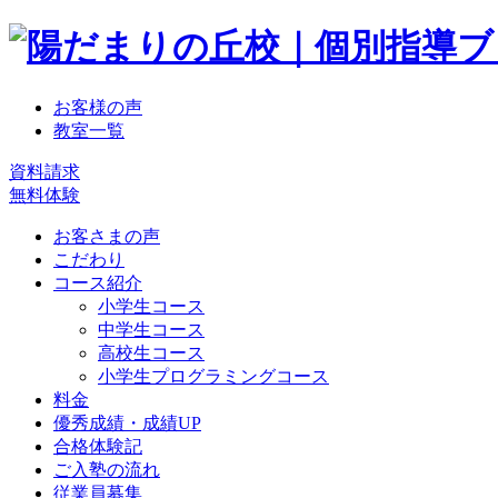
お客様の声
教室一覧
資料請求
無料体験
お客さまの声
こだわり
コース紹介
小学生コース
中学生コース
高校生コース
小学生プログラミングコース
料金
優秀成績・成績UP
合格体験記
ご入塾の流れ
従業員募集