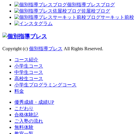
個別指導ブレスブログ
佐屋校ブログ
サーキット前校
Copyright (c)
個別指導ブレス
All Rights Reserved.
コース紹介
小学生コース
中学生コース
高校生コース
小学生プログラミングコース
料金
優秀成績・成績UP
こだわり
合格体験記
ご入塾の流れ
無料体験
教室一覧