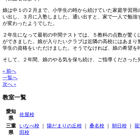
娘は中１の２月まで、小学生の時から続けていた家庭学習用
い出し、３月に入塾しました。通い出すと、家で一人で勉強
が変わったようでした。
２年生になって最初の中間テストでは、５教科の点数が驚く
ができました。娘が入りたいクラブは近隣の高校にはあまり
学生の資格をいただけました。そうでなければ、娘の希望を
そして、２年間、娘のやる気を保ち続け、ご指導くださった
« 前へ
一覧へ
次へ »
教室一覧
愛知
佐屋校
県
三重
いなべ校
｜
陽だまりの丘校
｜
桑名校
｜
朝日校
｜
菰
県
田校