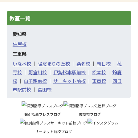
教室一覧
愛知県
佐屋校
三重県
いなべ校
｜
陽だまりの丘校
｜
桑名校
｜
朝日校
｜
菰
野校
｜
阿倉川校
｜
伊勢松本駅前校
｜
松本校
｜
鈴鹿
校
｜
白子駅前校
｜
サーキット前校
｜
東員校
｜
四日
市駅前校
｜
富田校
個別指導ブレスブログ
佐屋校ブログ
サーキット前校ブログ