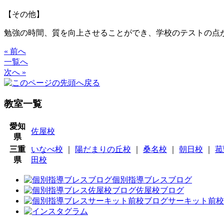
【その他】
勉強の時間、質を向上させることができ、学校のテストの点
« 前へ
一覧へ
次へ »
教室一覧
愛知
佐屋校
県
三重
いなべ校
｜
陽だまりの丘校
｜
桑名校
｜
朝日校
｜
菰
県
田校
個別指導ブレスブログ
佐屋校ブログ
サーキット前校