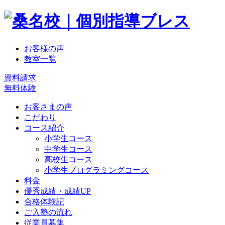
お客様の声
教室一覧
資料請求
無料体験
お客さまの声
こだわり
コース紹介
小学生コース
中学生コース
高校生コース
小学生プログラミングコース
料金
優秀成績・成績UP
合格体験記
ご入塾の流れ
従業員募集