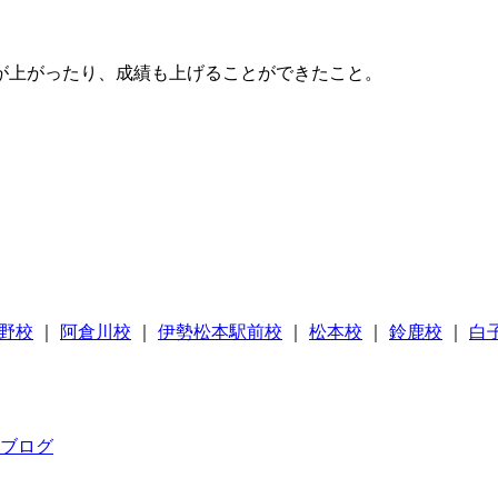
が上がったり、成績も上げることができたこと。
野校
｜
阿倉川校
｜
伊勢松本駅前校
｜
松本校
｜
鈴鹿校
｜
白
ブログ