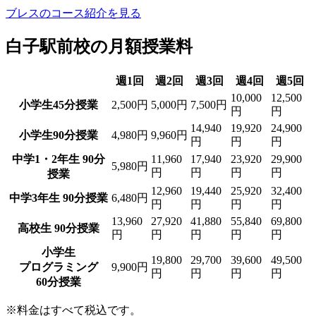
ブレスのコース紹介を見る
白子駅前校の月額授業料
週1回
週2回
週3回
週4回
週5回
10,000
12,500
小学生45分授業
2,500円
5,000円
7,500円
円
円
14,940
19,920
24,900
小学生90分授業
4,980円
9,960円
円
円
円
中学1・2年生 90分
11,960
17,940
23,920
29,900
5,980円
円
円
円
円
授業
12,960
19,440
25,920
32,400
中学3年生 90分授業
6,480円
円
円
円
円
13,960
27,920
41,880
55,840
69,800
高校生 90分授業
円
円
円
円
円
小学生
19,800
29,700
39,600
49,500
プログラミング
9,900円
円
円
円
円
60分授業
※料金はすべて税込です。