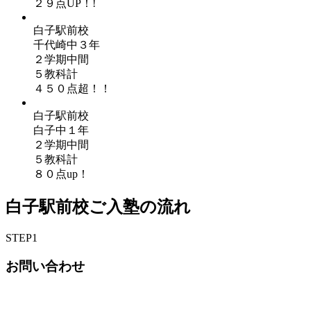
２９点UP！!
白子駅前校
千代崎中３年
２学期中間
５教科計
４５０点超！！
白子駅前校
白子中１年
２学期中間
５教科計
８０点up！
白子駅前校ご入塾の流れ
STEP
1
お問い合わせ