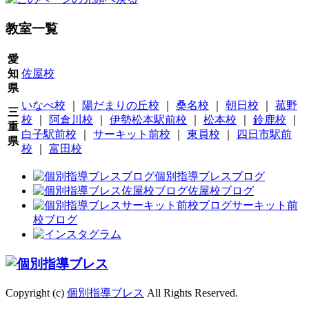
教室一覧
愛
知
佐屋校
県
いなべ校
｜
陽だまりの丘校
｜
桑名校
｜
朝日校
｜
菰野
三
校
｜
阿倉川校
｜
伊勢松本駅前校
｜
松本校
｜
鈴鹿校
｜
重
白子駅前校
｜
サーキット前校
｜
東員校
｜
四日市駅前
県
校
｜
富田校
個別指導ブレスブログ
佐屋校ブログ
サーキット前
校ブログ
Copyright (c)
個別指導ブレス
All Rights Reserved.