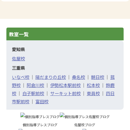
教室一覧
愛知県
佐屋校
三重県
いなべ校
｜
陽だまりの丘校
｜
桑名校
｜
朝日校
｜
菰
野校
｜
阿倉川校
｜
伊勢松本駅前校
｜
松本校
｜
鈴鹿
校
｜
白子駅前校
｜
サーキット前校
｜
東員校
｜
四日
市駅前校
｜
富田校
個別指導ブレスブログ
佐屋校ブログ